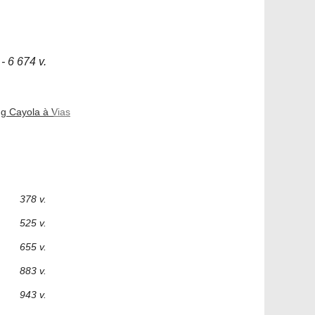
- 6 674 v.
g Cayola à Vias
378 v.
525 v.
655 v.
883 v.
943 v.