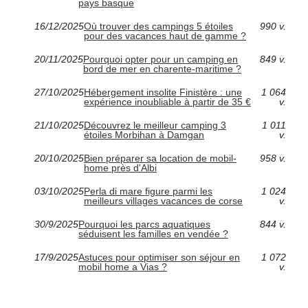
pays basque
16/12/2025
Où trouver des campings 5 étoiles
990 v.
pour des vacances haut de gamme ?
20/11/2025
Pourquoi opter pour un camping en
849 v.
bord de mer en charente-maritime ?
27/10/2025
Hébergement insolite Finistère : une
1 064
expérience inoubliable à partir de 35 €
v.
21/10/2025
Découvrez le meilleur camping 3
1 011
étoiles Morbihan à Damgan
v.
20/10/2025
Bien préparer sa location de mobil-
958 v.
home près d'Albi
03/10/2025
Perla di mare figure parmi les
1 024
meilleurs villages vacances de corse
v.
30/9/2025
Pourquoi les parcs aquatiques
844 v.
séduisent les familles en vendée ?
17/9/2025
Astuces pour optimiser son séjour en
1 072
mobil home a Vias ?
v.