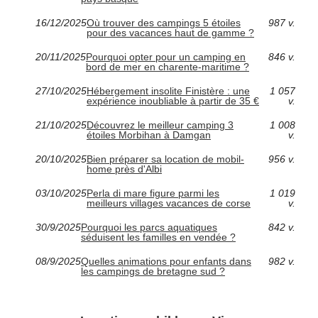
16/12/2025
Où trouver des campings 5 étoiles
987 v.
pour des vacances haut de gamme ?
20/11/2025
Pourquoi opter pour un camping en
846 v.
bord de mer en charente-maritime ?
27/10/2025
Hébergement insolite Finistère : une
1 057
expérience inoubliable à partir de 35 €
v.
21/10/2025
Découvrez le meilleur camping 3
1 008
étoiles Morbihan à Damgan
v.
20/10/2025
Bien préparer sa location de mobil-
956 v.
home près d'Albi
03/10/2025
Perla di mare figure parmi les
1 019
meilleurs villages vacances de corse
v.
30/9/2025
Pourquoi les parcs aquatiques
842 v.
séduisent les familles en vendée ?
08/9/2025
Quelles animations pour enfants dans
982 v.
les campings de bretagne sud ?