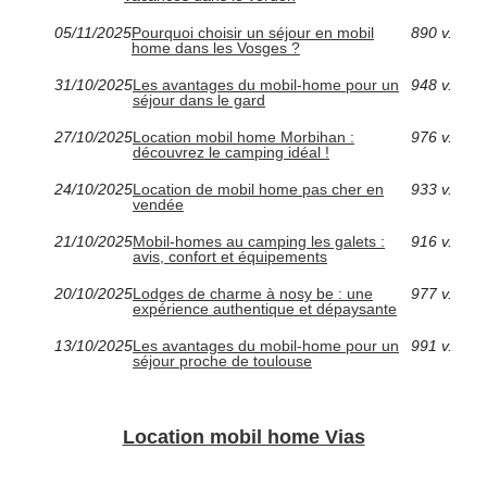
05/11/2025
Pourquoi choisir un séjour en mobil
890 v.
home dans les Vosges ?
31/10/2025
Les avantages du mobil-home pour un
948 v.
séjour dans le gard
27/10/2025
Location mobil home Morbihan :
976 v.
découvrez le camping idéal !
24/10/2025
Location de mobil home pas cher en
933 v.
vendée
21/10/2025
Mobil-homes au camping les galets :
916 v.
avis, confort et équipements
20/10/2025
Lodges de charme à nosy be : une
977 v.
expérience authentique et dépaysante
13/10/2025
Les avantages du mobil-home pour un
991 v.
séjour proche de toulouse
Location mobil home Vias