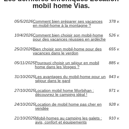
mobil home Vias.
05/5/2026
Comment bien préparer ses vacances
378 v.
en mobil-home à la montagne ?
10/4/2026
Comment bien choisir son mobil-home
526 v.
pour des vacances réussies en ardèche
25/2/2026
Bien choisir son mobil-home pour des
655 v.
vacances dans le verdon
05/11/2025
Pourquoi choisir un séjour en mobil
885 v.
home dans les Vosges ?
31/10/2025
Les avantages du mobil-home pour un
943 v.
séjour dans le gard
27/10/2025
Location mobil home Morbihan :
971 v.
découvrez le camping idéal !
24/10/2025
Location de mobil home pas cher en
928 v.
vendée
21/10/2025
Mobil-homes au camping les galets :
910 v.
avis, confort et équipements