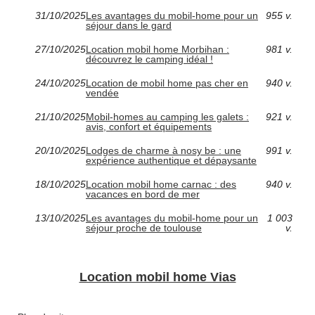
31/10/2025
Les avantages du mobil-home pour un
955 v.
séjour dans le gard
27/10/2025
Location mobil home Morbihan :
981 v.
découvrez le camping idéal !
24/10/2025
Location de mobil home pas cher en
940 v.
vendée
21/10/2025
Mobil-homes au camping les galets :
921 v.
avis, confort et équipements
20/10/2025
Lodges de charme à nosy be : une
991 v.
expérience authentique et dépaysante
18/10/2025
Location mobil home carnac : des
940 v.
vacances en bord de mer
13/10/2025
Les avantages du mobil-home pour un
1 003
séjour proche de toulouse
v.
Location mobil home Vias