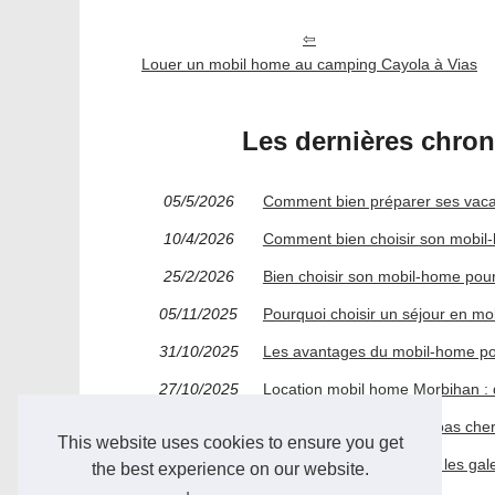
Louer un mobil home au camping Cayola à Vias
Les dernières chro
05/5/2026
Comment bien préparer ses vaca
10/4/2026
Comment bien choisir son mobil
25/2/2026
Bien choisir son mobil-home pou
05/11/2025
Pourquoi choisir un séjour en m
31/10/2025
Les avantages du mobil-home pou
27/10/2025
Location mobil home Morbihan : 
24/10/2025
Location de mobil home pas che
This website uses cookies to ensure you get
21/10/2025
Mobil-homes au camping les galet
the best experience on our website.