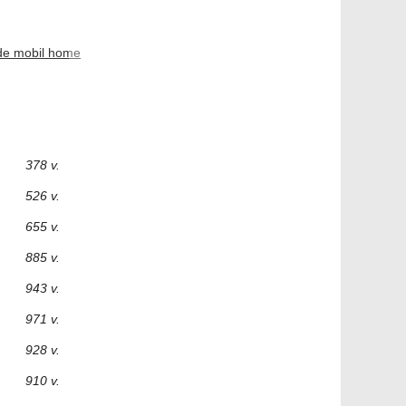
 de mobil home
378 v.
526 v.
655 v.
885 v.
943 v.
971 v.
928 v.
910 v.