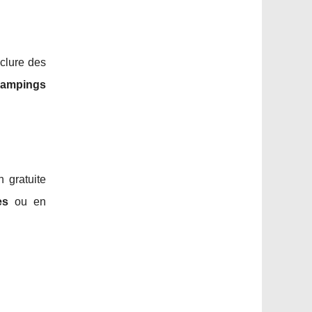
clure des
campings
 gratuite
es
ou en