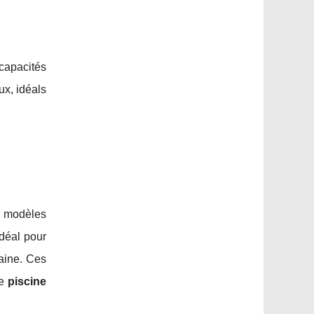
capacités
ux, idéals
s modèles
 idéal pour
maine. Ces
ne
piscine