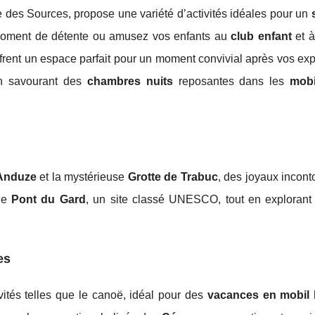
des Sources, propose une variété d’activités idéales pour un
oment de détente ou amusez vos enfants au
club enfant
et à
frent un espace parfait pour un moment convivial après vos exp
en savourant des
chambres nuits
reposantes dans les
mob
Anduze
et la mystérieuse
Grotte de Trabuc
, des joyaux incon
 le
Pont du Gard
, un site classé UNESCO, tout en explorant l
es
ités telles que le canoë, idéal pour des
vacances en mobil