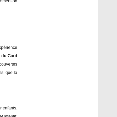
immersion
xpérience
 du Gard
écouvertes
nsi que la
ur enfants,
 attentif,