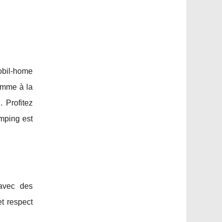
obil-home
comme à la
 Profitez
ping est
avec des
t respect