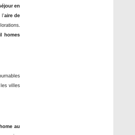
séjour en
 l’
aire de
lorations.
il homes
tournables
es villes
 home au