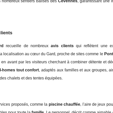
s nombreux sentiers balisés des
Cévennes
, garantissant une 
lients
rd
recueille de nombreux
avis clients
qui reflètent une e
 Sa localisation au cœur du Gard, proche de sites comme le
Pont
e en avant par les visiteurs cherchant à combiner détente et d
l-homes tout confort
, adaptés aux familles et aux groupes, ai
 des chalets et des tentes équipées.
services proposés, comme la
piscine chauffée
, l'aire de jeux po
bles pour toute la
famille
. Le personnel, décrit comme aimable et